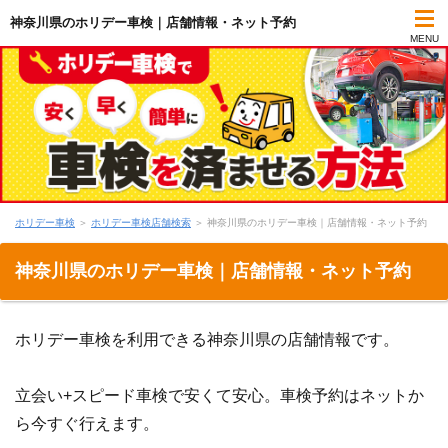
神奈川県のホリデー車検｜店舗情報・ネット予約
MENU
店舗検索
必要書類
レビュー
ホリデー車検
＞
ホリデー車検店舗検索
＞
神奈川県のホリデー車検｜店舗情報・ネット予約
メリット
神奈川県のホリデー車検｜店舗情報・ネット予約
板金
ホリデー車検を利用できる神奈川県の店舗情報です。
立会い+スピード車検で安くて安心。車検予約はネットか
ら今すぐ行えます。