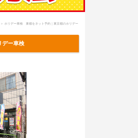
＞
ホリデー車検 東都をネット予約｜東京都のホリデー
リデー車検